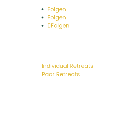
Folgen
Folgen
Folgen
Retreats
Individual Retreats
Paar Retreats
© 2025 Dr. phil. Lilian Katharina Seub