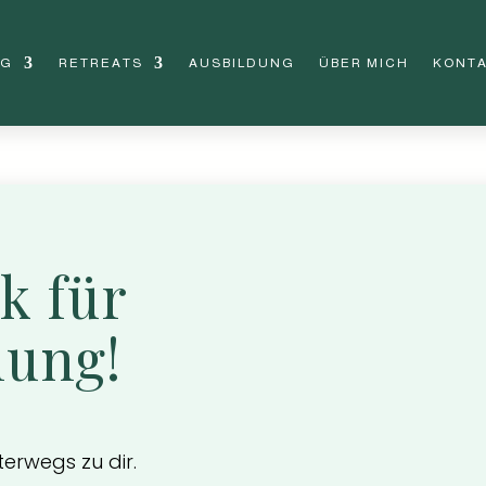
NG
RETREATS
AUSBILDUNG
ÜBER MICH
KONT
k für
hung!
terwegs zu dir.