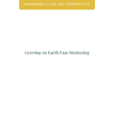
UNVERBINDLICHES ERSTGESPRÄCH
Growing on Earth Paar Mentoring
Gemeinsam checken wir ein, was
eurem Frieden im Weg steht und klären
welche Option oder auch Begleitung