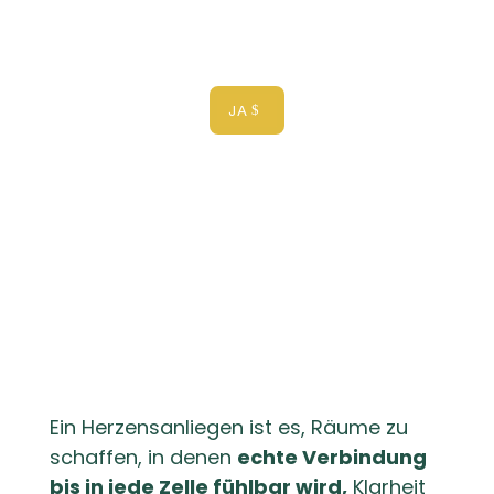
am besten zu euch und euren
Bedürfnissen passt.
JA
Ein Herzensanliegen ist es, Räume zu
schaffen, in denen
echte Verbindung
bis in jede Zelle fühlbar wird,
Klarheit