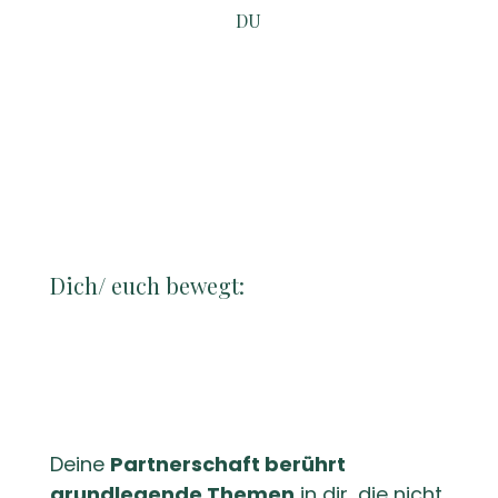
DU
Steckst
in einer
Beziehungskriese?
Dich/ euch bewegt:
Deine
Partnerschaft berührt
grundlegende Themen
in dir, die nicht