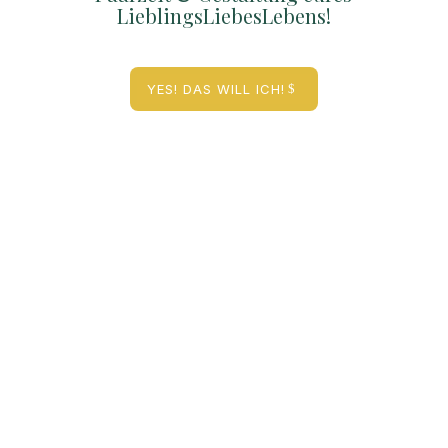
LieblingsLiebesLebens!
YES! DAS WILL ICH!