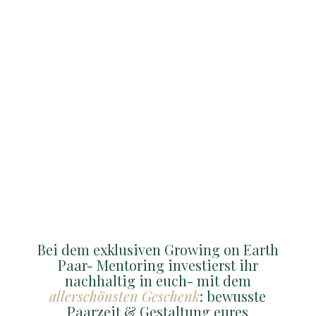
Vertrauen
Vertrauen und Sicherheit in dir und in
der Beziehung wieder fühlen?
Sinnlichkeit
Erfüllt, sinnlich und sexuell sein, wie es
beiden von euch Wonne bereitet?
Bei dem exklusiven Growing on Earth
Paar- Mentoring investierst ihr
nachhaltig in euch- mit dem
allerschönsten Geschenk
: bewusste
Paarzeit & Gestaltung eures