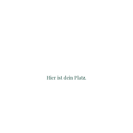
natürlichen Zustand
Hier ist dein Platz.
Deine Seele weiß es, dein Körper
weiß es.
Es ist Zeit
nach Hause
zu
kommen!