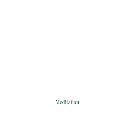
Paradies
Meditation
deine
Ausdehnung?