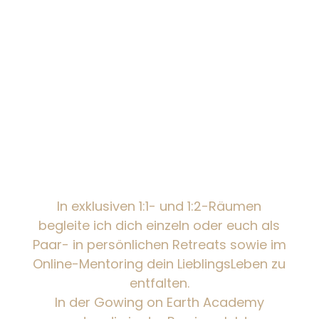
Als promovierte
Gestalttherapeutin
, moderne
Medizinfrau
,
Paartherapeutin
und
Weltenwanderin
begleite ich
Menschen dorthin, wo ureigene
Verbindung
wieder entsteht.
Wo aus etwas tragen, wieder die
Erfahrung wird, von der Erde
getragen zu sein.
In exklusiven 1:1- und 1:2-Räumen
begleite ich dich einzeln oder euch als
Paar- in persönlichen Retreats sowie im
Online-Mentoring dein LieblingsLeben zu
entfalten.
In der Gowing on Earth Academy