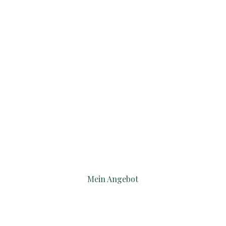
zu Hause
Mein Angebot
Wähle
deinen Weg