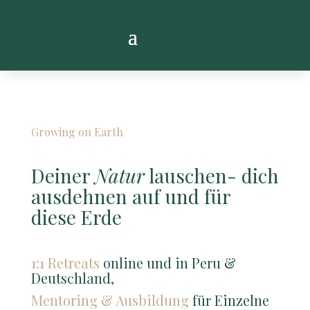
Growing on Earth
Deiner
Natur
lauschen- dich
ausdehnen auf und für
diese Erde
1:1 Retreats
online und in Peru &
Deutschland,
Mentoring & Ausbildung
für Einzelne