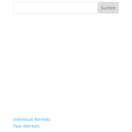
Suchen
Bleib in Kontakt
Retreats
Individual Retreats
Paar Retreats