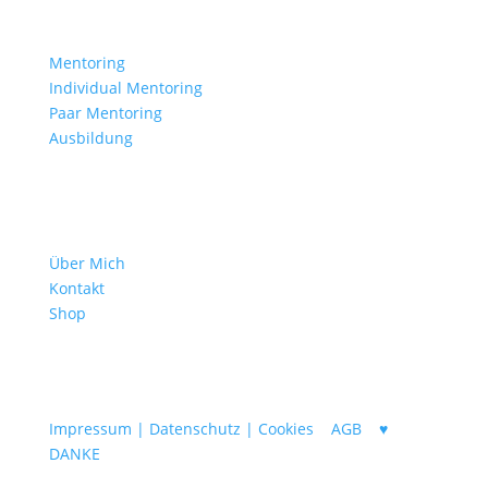
Mentorings
Mentoring
Individual Mentoring
Paar Mentoring
Ausbildung
Info
Über Mich
Kontakt
Shop
© 2025 Dr. phil. Lilian Katharina Seuberling |
Impressum | Datenschutz | Cookies
|
AGB
|
♥
DANKE