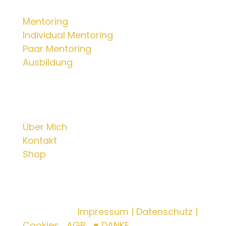
Mentorings
Mentoring
Individual Mentoring
Paar Mentoring
Ausbildung
Info
Über Mich
Kontakt
Shop
© 2025 Dr. phil. Lilian Katharina
Seuberling |
Impressum | Datenschutz |
Cookies
|
AGB
|
♥ DANKE