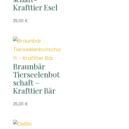
Krafttier Esel
25,00
€
Braunbär
Tierseelenbot
schaft –
Krafttier Bär
25,00
€