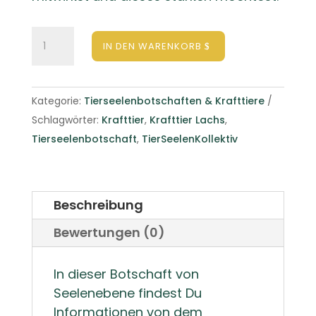
Lachs
IN DEN WARENKORB
Tierseelenbotschaft
-
Krafttier
Kategorie:
Tierseelenbotschaften & Krafttiere
Lachs
Schlagwörter:
Krafttier
,
Krafttier Lachs
,
Menge
Tierseelenbotschaft
,
TierSeelenKollektiv
Beschreibung
Bewertungen (0)
In dieser Botschaft von
Seelenebene findest Du
Informationen von dem