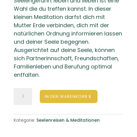
Seelengeführt leben und lieben ist eine
Wahl die du treffen kannst. In dieser
kleinen Meditation darfst dich mit
Mutter Erde verbinden, dich mit der
natürlichen Ordnung informieren lassen
und deiner Seele begegnen.
Ausgerichtet auf deine Seele, können
sich Partnerinnschaft, Freundschaften,
Familienleben und Berufung optimal
entfalten.
Seelengeführt
IN DEN WARENKORB
leben
und
lieben
Kategorie:
Seelenreisen & Meditationen
Menge